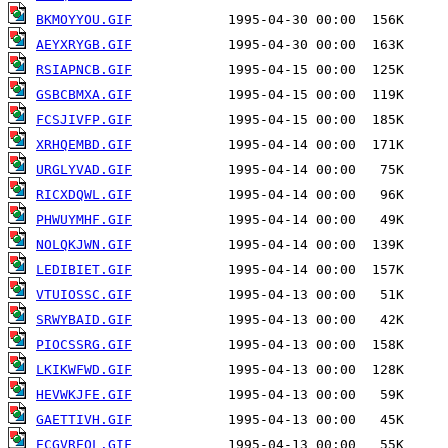
BKMOYYOU.GIF
AEYXRYGB.GIF
RSIAPNCB.GIF
GSBCBMXA.GIF
FCSJIVFP.GIF
XRHQEMBD.GIF
URGLYVAD.GIF
RICXDQWL.GIF
PHWUYMHF.GIF
NOLQKJWN.GIF
LEDIBIET.GIF
VTUIOSSC.GIF
SRWYBAID.GIF
PIOCSSRG.GIF
LKIKWFWD.GIF
HEVWKJFE.GIF
GAETTIVH.GIF
ECGVREQL.GIF