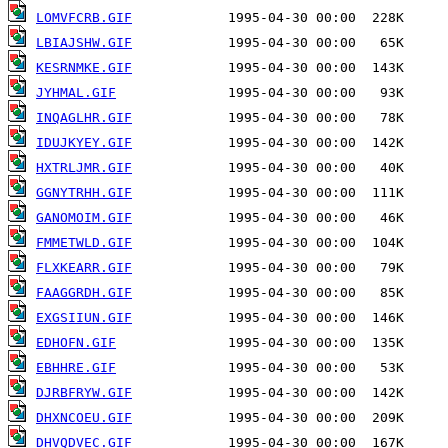
LOMVFCRB.GIF
LBIAJSHW.GIF
KESRNMKE.GIF
JYHMAL.GIF
INQAGLHR.GIF
IDUJKYEY.GIF
HXTRLJMR.GIF
GGNYTRHH.GIF
GANOMOIM.GIF
FMMETWLD.GIF
FLXKEARR.GIF
FAAGGRDH.GIF
EXGSIIUN.GIF
EDHOFN.GIF
EBHHRE.GIF
DJRBFRYW.GIF
DHXNCOEU.GIF
DHVQDVEC.GIF