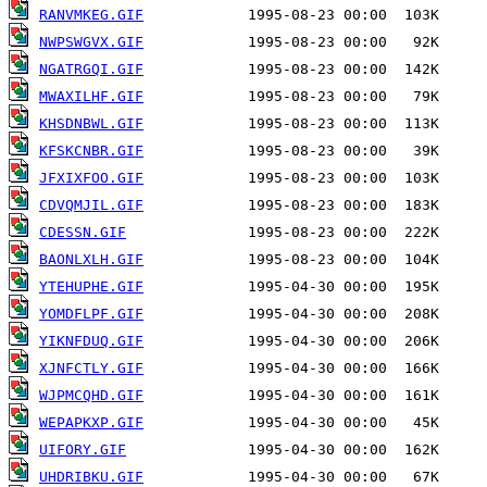
RANVMKEG.GIF
NWPSWGVX.GIF
NGATRGQI.GIF
MWAXILHF.GIF
KHSDNBWL.GIF
KFSKCNBR.GIF
JFXIXFOO.GIF
CDVQMJIL.GIF
CDESSN.GIF
BAONLXLH.GIF
YTEHUPHE.GIF
YOMDFLPF.GIF
YIKNFDUQ.GIF
XJNFCTLY.GIF
WJPMCQHD.GIF
WEPAPKXP.GIF
UIFORY.GIF
UHDRIBKU.GIF