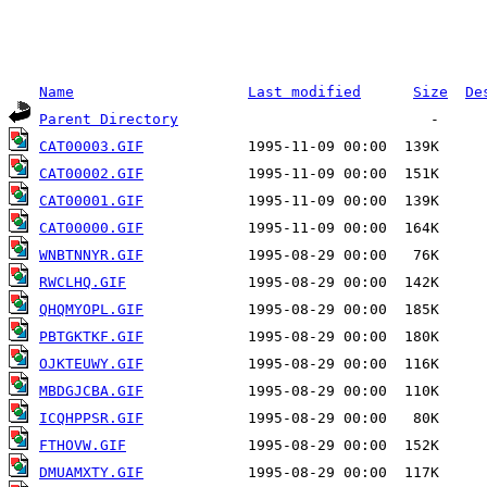
Name
Last modified
Size
De
Parent Directory
CAT00003.GIF
CAT00002.GIF
CAT00001.GIF
CAT00000.GIF
WNBTNNYR.GIF
RWCLHQ.GIF
QHQMYOPL.GIF
PBTGKTKF.GIF
OJKTEUWY.GIF
MBDGJCBA.GIF
ICQHPPSR.GIF
FTHOVW.GIF
DMUAMXTY.GIF