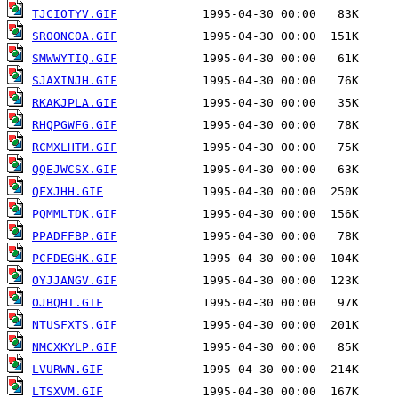
TJCIOTYV.GIF
SROONCOA.GIF
SMWWYTIQ.GIF
SJAXINJH.GIF
RKAKJPLA.GIF
RHQPGWFG.GIF
RCMXLHTM.GIF
QQEJWCSX.GIF
QFXJHH.GIF
PQMMLTDK.GIF
PPADFFBP.GIF
PCFDEGHK.GIF
OYJJANGV.GIF
OJBQHT.GIF
NTUSFXTS.GIF
NMCXKYLP.GIF
LVURWN.GIF
LTSXVM.GIF