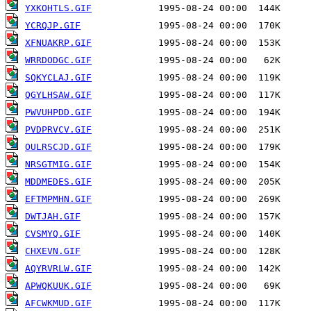
YXKOHTLS.GIF
YCRQJP.GIF
XFNUAKRP.GIF
WRRDODGC.GIF
SQKYCLAJ.GIF
QGYLHSAW.GIF
PWVUHPDD.GIF
PVDPRVCV.GIF
OULRSCJD.GIF
NRSGTMIG.GIF
MDDMEDES.GIF
EFTMPMHN.GIF
DWTJAH.GIF
CVSMYQ.GIF
CHXEVN.GIF
AQYRVRLW.GIF
APWQKUUK.GIF
AFCWKMUD.GIF