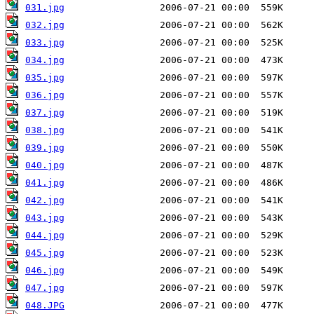
031.jpg
032.jpg
033.jpg
034.jpg
035.jpg
036.jpg
037.jpg
038.jpg
039.jpg
040.jpg
041.jpg
042.jpg
043.jpg
044.jpg
045.jpg
046.jpg
047.jpg
048.JPG