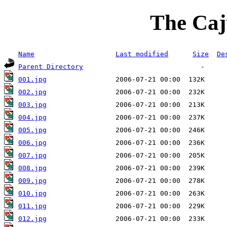
The Caj
Name
Last modified
Size
De
Parent Directory
001.jpg
002.jpg
003.jpg
004.jpg
005.jpg
006.jpg
007.jpg
008.jpg
009.jpg
010.jpg
011.jpg
012.jpg