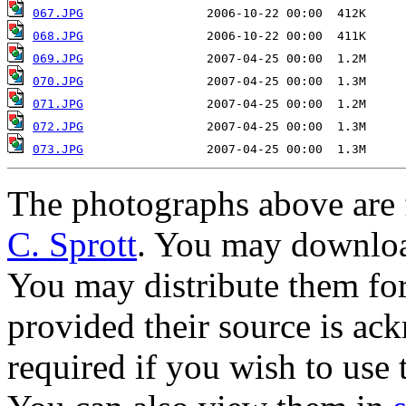
067.JPG
068.JPG
069.JPG
070.JPG
071.JPG
072.JPG
073.JPG
The photographs above are 
C. Sprott
. You may downloa
You may distribute them fo
provided their source is ac
required if you wish to use